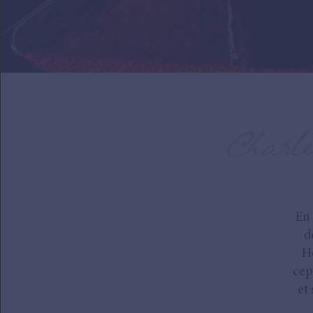
Charles
En 
d
He
cep
et