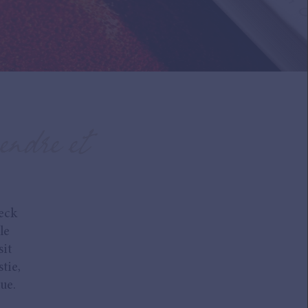
endre et
ieck
le
sit
tie,
ue.