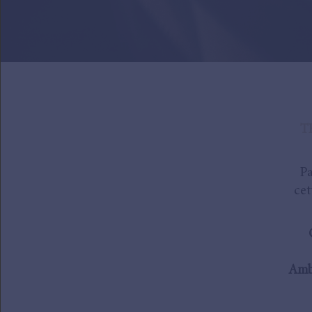
T
Pa
cet
Amb