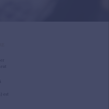
RE
rer
Brut
i
) est